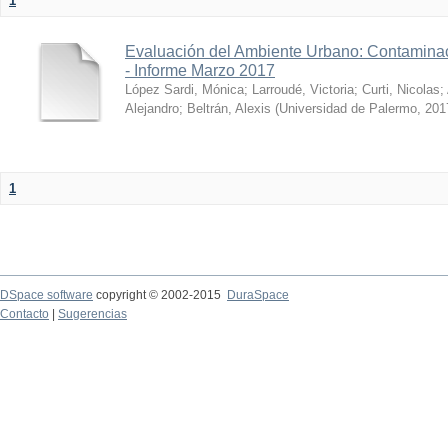
1
Evaluación del Ambiente Urbano: Contaminac
- Informe Marzo 2017
López Sardi, Mónica
;
Larroudé, Victoria
;
Curti, Nicolas
;
Alejandro
;
Beltrán, Alexis
(
Universidad de Palermo
,
201
1
DSpace software
copyright © 2002-2015
DuraSpace
Contacto
|
Sugerencias