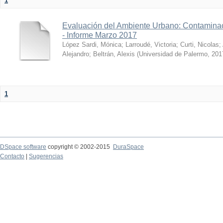
1
Evaluación del Ambiente Urbano: Contaminac
- Informe Marzo 2017
López Sardi, Mónica
;
Larroudé, Victoria
;
Curti, Nicolas
;
Alejandro
;
Beltrán, Alexis
(
Universidad de Palermo
,
201
1
DSpace software
copyright © 2002-2015
DuraSpace
Contacto
|
Sugerencias