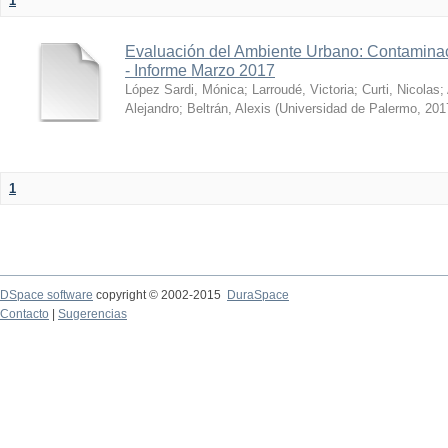
1
Evaluación del Ambiente Urbano: Contaminac
- Informe Marzo 2017
López Sardi, Mónica
;
Larroudé, Victoria
;
Curti, Nicolas
;
Alejandro
;
Beltrán, Alexis
(
Universidad de Palermo
,
201
1
DSpace software
copyright © 2002-2015
DuraSpace
Contacto
|
Sugerencias