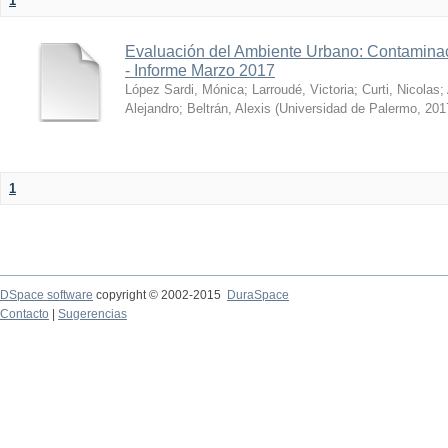
1
Evaluación del Ambiente Urbano: Contaminac
- Informe Marzo 2017
López Sardi, Mónica
;
Larroudé, Victoria
;
Curti, Nicolas
;
Alejandro
;
Beltrán, Alexis
(
Universidad de Palermo
,
201
1
DSpace software
copyright © 2002-2015
DuraSpace
Contacto
|
Sugerencias