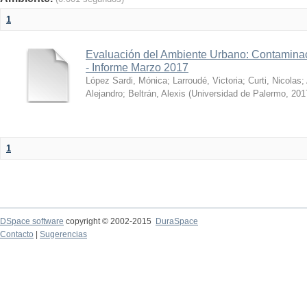
1
Evaluación del Ambiente Urbano: Contaminac
- Informe Marzo 2017
López Sardi, Mónica
;
Larroudé, Victoria
;
Curti, Nicolas
;
Alejandro
;
Beltrán, Alexis
(
Universidad de Palermo
,
201
1
DSpace software
copyright © 2002-2015
DuraSpace
Contacto
|
Sugerencias