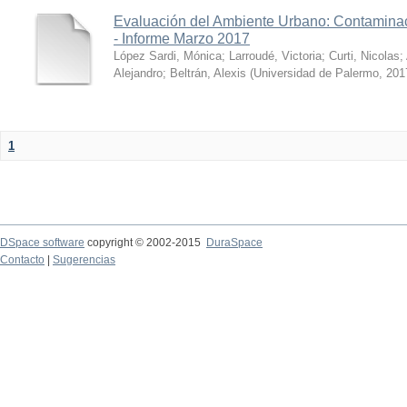
Evaluación del Ambiente Urbano: Contaminac
- Informe Marzo 2017
López Sardi, Mónica
;
Larroudé, Victoria
;
Curti, Nicolas
;
Alejandro
;
Beltrán, Alexis
(
Universidad de Palermo
,
201
1
DSpace software
copyright © 2002-2015
DuraSpace
Contacto
|
Sugerencias