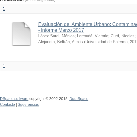
1
Evaluación del Ambiente Urbano: Contaminac
- Informe Marzo 2017
López Sardi, Mónica
;
Larroudé, Victoria
;
Curti, Nicolas
;
Alejandro
;
Beltrán, Alexis
(
Universidad de Palermo
,
201
1
DSpace software
copyright © 2002-2015
DuraSpace
Contacto
|
Sugerencias