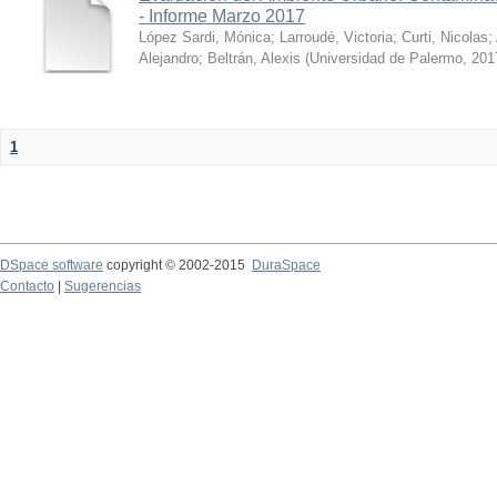
- Informe Marzo 2017
López Sardi, Mónica
;
Larroudé, Victoria
;
Curti, Nicolas
;
Alejandro
;
Beltrán, Alexis
(
Universidad de Palermo
,
201
1
DSpace software
copyright © 2002-2015
DuraSpace
Contacto
|
Sugerencias