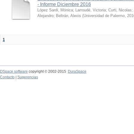
- Informe Diciembre 2016
López Sardi, Mónica
;
Larroudé, Victoria
;
Curti, Nicolas
;
Alejandro
;
Beltrán, Alexis
(
Universidad de Palermo
,
201
1
DSpace software
copyright © 2002-2015
DuraSpace
Contacto
|
Sugerencias