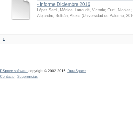
- Informe Diciembre 2016
López Sardi, Mónica
;
Larroudé, Victoria
;
Curti, Nicolas
;
Alejandro
;
Beltrán, Alexis
(
Universidad de Palermo
,
201
1
DSpace software
copyright © 2002-2015
DuraSpace
Contacto
|
Sugerencias