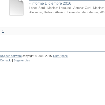
- Informe Diciembre 2016
López Sardi, Mónica
;
Larroudé, Victoria
;
Curti, Nicolas
;
Alejandro
;
Beltrán, Alexis
(
Universidad de Palermo
,
201
1
DSpace software
copyright © 2002-2015
DuraSpace
Contacto
|
Sugerencias