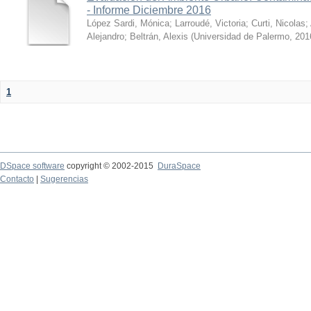
- Informe Diciembre 2016
López Sardi, Mónica
;
Larroudé, Victoria
;
Curti, Nicolas
;
Alejandro
;
Beltrán, Alexis
(
Universidad de Palermo
,
201
1
DSpace software
copyright © 2002-2015
DuraSpace
Contacto
|
Sugerencias