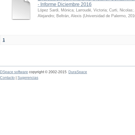
- Informe Diciembre 2016
López Sardi, Mónica
;
Larroudé, Victoria
;
Curti, Nicolas
;
Alejandro
;
Beltrán, Alexis
(
Universidad de Palermo
,
201
1
DSpace software
copyright © 2002-2015
DuraSpace
Contacto
|
Sugerencias