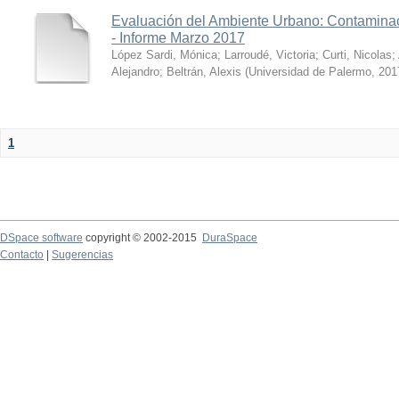
Evaluación del Ambiente Urbano: Contaminac
- Informe Marzo 2017
López Sardi, Mónica
;
Larroudé, Victoria
;
Curti, Nicolas
;
Alejandro
;
Beltrán, Alexis
(
Universidad de Palermo
,
201
1
DSpace software
copyright © 2002-2015
DuraSpace
Contacto
|
Sugerencias