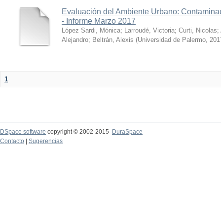
Evaluación del Ambiente Urbano: Contaminac
- Informe Marzo 2017
López Sardi, Mónica
;
Larroudé, Victoria
;
Curti, Nicolas
;
Alejandro
;
Beltrán, Alexis
(
Universidad de Palermo
,
201
1
DSpace software
copyright © 2002-2015
DuraSpace
Contacto
|
Sugerencias