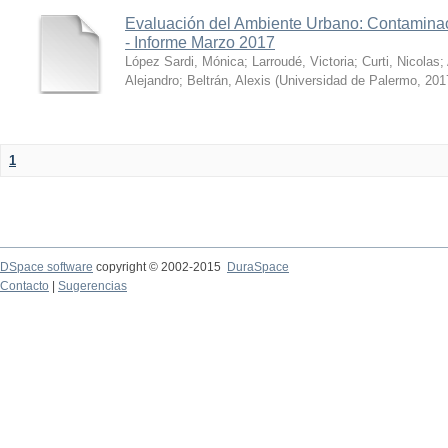
Evaluación del Ambiente Urbano: Contaminac
- Informe Marzo 2017
López Sardi, Mónica
;
Larroudé, Victoria
;
Curti, Nicolas
;
Alejandro
;
Beltrán, Alexis
(
Universidad de Palermo
,
201
1
DSpace software
copyright © 2002-2015
DuraSpace
Contacto
|
Sugerencias