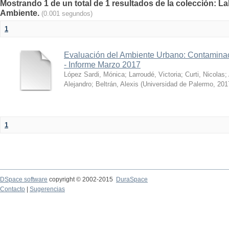
Mostrando 1 de un total de 1 resultados de la colección: La
Ambiente.
(0.001 segundos)
1
Evaluación del Ambiente Urbano: Contaminac
- Informe Marzo 2017
López Sardi, Mónica
;
Larroudé, Victoria
;
Curti, Nicolas
;
Alejandro
;
Beltrán, Alexis
(
Universidad de Palermo
,
201
1
DSpace software
copyright © 2002-2015
DuraSpace
Contacto
|
Sugerencias