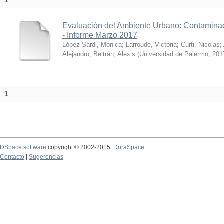
1
Evaluación del Ambiente Urbano: Contaminac
- Informe Marzo 2017
López Sardi, Mónica
;
Larroudé, Victoria
;
Curti, Nicolas
;
Alejandro
;
Beltrán, Alexis
(
Universidad de Palermo
,
201
1
DSpace software
copyright © 2002-2015
DuraSpace
Contacto
|
Sugerencias