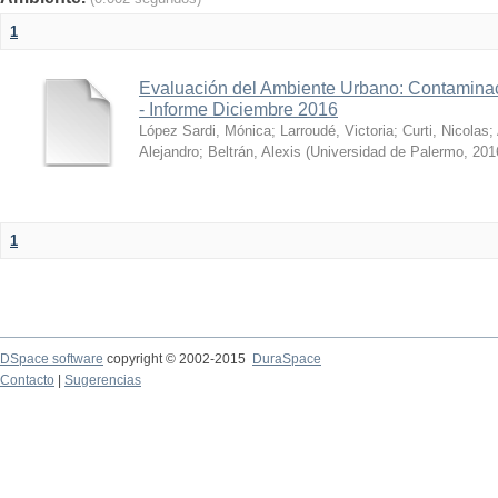
1
Evaluación del Ambiente Urbano: Contaminac
- Informe Diciembre 2016
López Sardi, Mónica
;
Larroudé, Victoria
;
Curti, Nicolas
;
Alejandro
;
Beltrán, Alexis
(
Universidad de Palermo
,
201
1
DSpace software
copyright © 2002-2015
DuraSpace
Contacto
|
Sugerencias