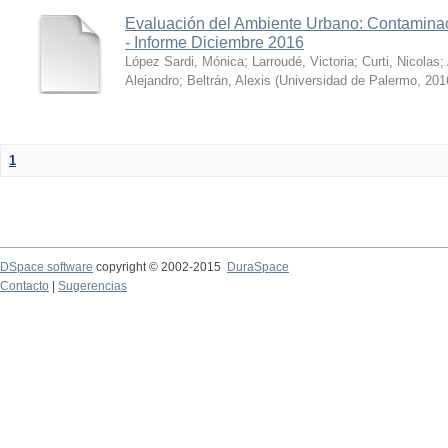
Evaluación del Ambiente Urbano: Contaminac
- Informe Diciembre 2016
López Sardi, Mónica
;
Larroudé, Victoria
;
Curti, Nicolas
;
Alejandro
;
Beltrán, Alexis
(
Universidad de Palermo
,
201
1
DSpace software
copyright © 2002-2015
DuraSpace
Contacto
|
Sugerencias