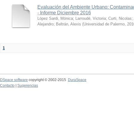
Evaluación del Ambiente Urbano: Contaminac
- Informe Diciembre 2016
López Sardi, Mónica
;
Larroudé, Victoria
;
Curti, Nicolas
;
Alejandro
;
Beltrán, Alexis
(
Universidad de Palermo
,
201
1
DSpace software
copyright © 2002-2015
DuraSpace
Contacto
|
Sugerencias