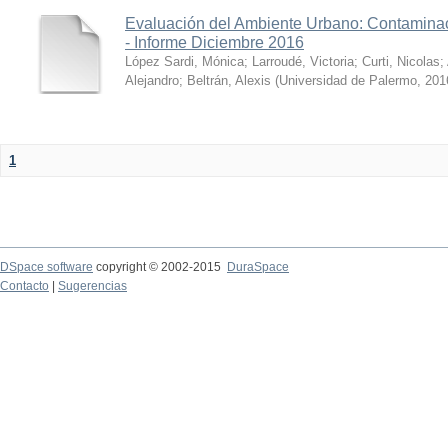
Evaluación del Ambiente Urbano: Contaminac
- Informe Diciembre 2016
López Sardi, Mónica
;
Larroudé, Victoria
;
Curti, Nicolas
;
Alejandro
;
Beltrán, Alexis
(
Universidad de Palermo
,
201
1
DSpace software
copyright © 2002-2015
DuraSpace
Contacto
|
Sugerencias