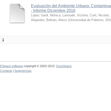
Evaluación del Ambiente Urbano: Contaminac
- Informe Diciembre 2016
López Sardi, Mónica
;
Larroudé, Victoria
;
Curti, Nicolas
;
Alejandro
;
Beltrán, Alexis
(
Universidad de Palermo
,
201
1
DSpace software
copyright © 2002-2015
DuraSpace
Contacto
|
Sugerencias