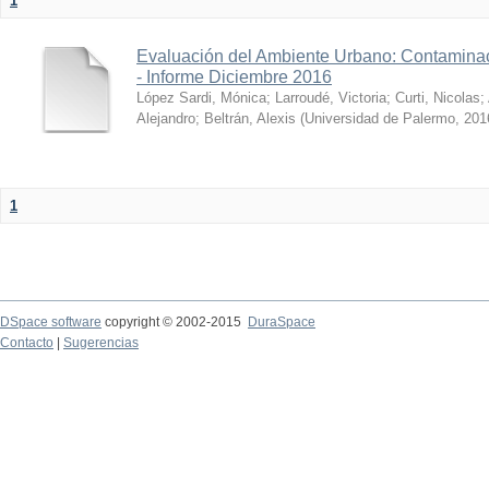
1
Evaluación del Ambiente Urbano: Contaminac
- Informe Diciembre 2016
López Sardi, Mónica
;
Larroudé, Victoria
;
Curti, Nicolas
;
Alejandro
;
Beltrán, Alexis
(
Universidad de Palermo
,
201
1
DSpace software
copyright © 2002-2015
DuraSpace
Contacto
|
Sugerencias