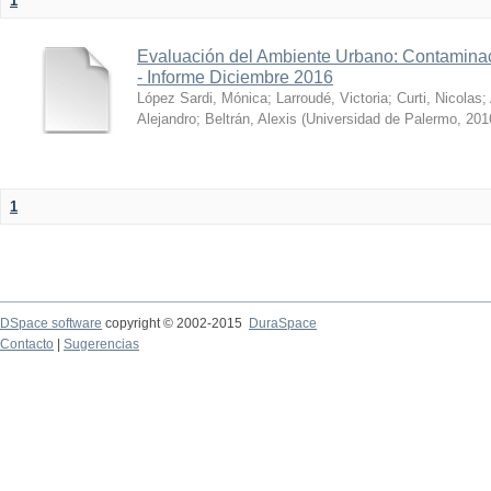
1
Evaluación del Ambiente Urbano: Contaminac
- Informe Diciembre 2016
López Sardi, Mónica
;
Larroudé, Victoria
;
Curti, Nicolas
;
Alejandro
;
Beltrán, Alexis
(
Universidad de Palermo
,
201
1
DSpace software
copyright © 2002-2015
DuraSpace
Contacto
|
Sugerencias