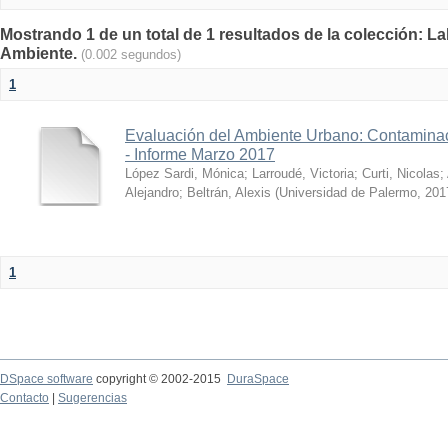
Mostrando 1 de un total de 1 resultados de la colección: La
Ambiente.
(0.002 segundos)
1
Evaluación del Ambiente Urbano: Contaminac
- Informe Marzo 2017
López Sardi, Mónica
;
Larroudé, Victoria
;
Curti, Nicolas
;
Alejandro
;
Beltrán, Alexis
(
Universidad de Palermo
,
201
1
DSpace software
copyright © 2002-2015
DuraSpace
Contacto
|
Sugerencias