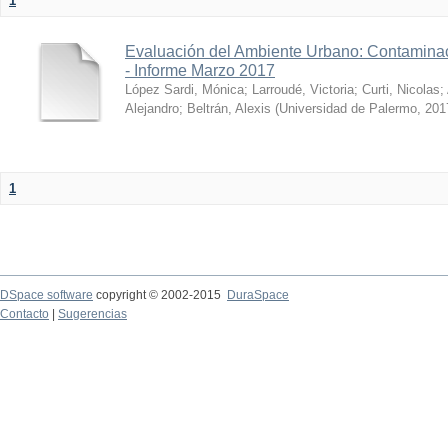
1
Evaluación del Ambiente Urbano: Contaminac
- Informe Marzo 2017
López Sardi, Mónica
;
Larroudé, Victoria
;
Curti, Nicolas
;
Alejandro
;
Beltrán, Alexis
(
Universidad de Palermo
,
201
1
DSpace software
copyright © 2002-2015
DuraSpace
Contacto
|
Sugerencias