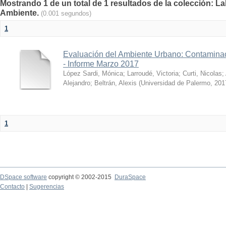
Mostrando 1 de un total de 1 resultados de la colección: La
Ambiente.
(0.001 segundos)
1
Evaluación del Ambiente Urbano: Contaminac
- Informe Marzo 2017
López Sardi, Mónica
;
Larroudé, Victoria
;
Curti, Nicolas
;
Alejandro
;
Beltrán, Alexis
(
Universidad de Palermo
,
201
1
DSpace software
copyright © 2002-2015
DuraSpace
Contacto
|
Sugerencias