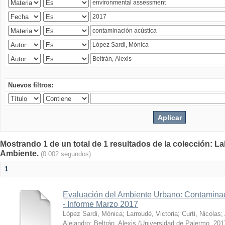
Nuevos filtros:
Mostrando 1 de un total de 1 resultados de la colección: La
Ambiente.
(0.002 segundos)
1
Evaluación del Ambiente Urbano: Contaminac
- Informe Marzo 2017
López Sardi, Mónica
;
Larroudé, Victoria
;
Curti, Nicolas
;
Alejandro
;
Beltrán, Alexis
(
Universidad de Palermo
,
201