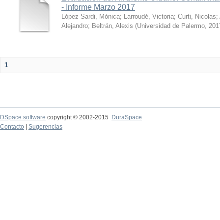
- Informe Marzo 2017
López Sardi, Mónica
;
Larroudé, Victoria
;
Curti, Nicolas
;
Alejandro
;
Beltrán, Alexis
(
Universidad de Palermo
,
201
1
DSpace software
copyright © 2002-2015
DuraSpace
Contacto
|
Sugerencias