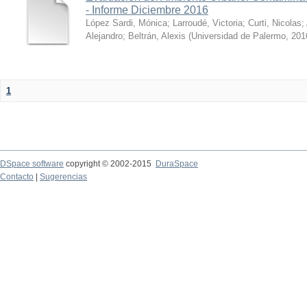
- Informe Diciembre 2016
López Sardi, Mónica
;
Larroudé, Victoria
;
Curti, Nicolas
;
Alejandro
;
Beltrán, Alexis
(
Universidad de Palermo
,
201
1
DSpace software
copyright © 2002-2015
DuraSpace
Contacto
|
Sugerencias