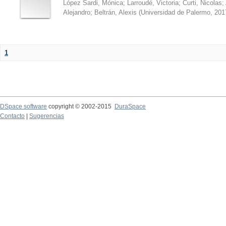
López Sardi, Mónica
;
Larroudé, Victoria
;
Curti, Nicolas
;
Alejandro
;
Beltrán, Alexis
(
Universidad de Palermo
,
201
1
DSpace software
copyright © 2002-2015
DuraSpace
Contacto
|
Sugerencias