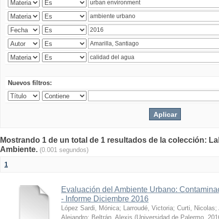
Nuevos filtros:
Mostrando 1 de un total de 1 resultados de la colección: La
Ambiente.
(0.001 segundos)
1
Evaluación del Ambiente Urbano: Contaminac
- Informe Diciembre 2016
López Sardi, Mónica
;
Larroudé, Victoria
;
Curti, Nicolas
;
Alejandro
;
Beltrán, Alexis
(
Universidad de Palermo
,
201