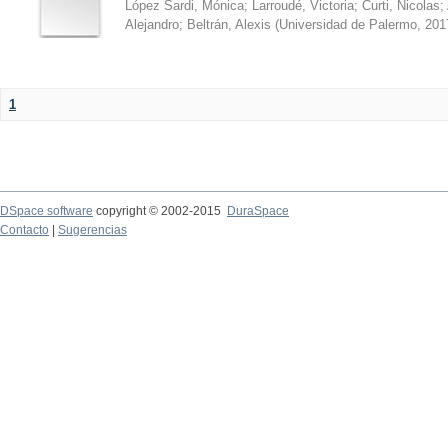
López Sardi, Mónica
;
Larroudé, Victoria
;
Curti, Nicolas
;
Alejandro
;
Beltrán, Alexis
(
Universidad de Palermo
,
201
1
DSpace software
copyright © 2002-2015
DuraSpace
Contacto
|
Sugerencias