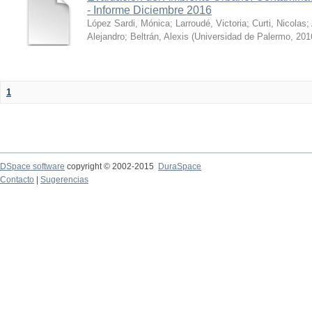
- Informe Diciembre 2016
López Sardi, Mónica
;
Larroudé, Victoria
;
Curti, Nicolas
;
Alejandro
;
Beltrán, Alexis
(
Universidad de Palermo
,
201
1
DSpace software
copyright © 2002-2015
DuraSpace
Contacto
|
Sugerencias