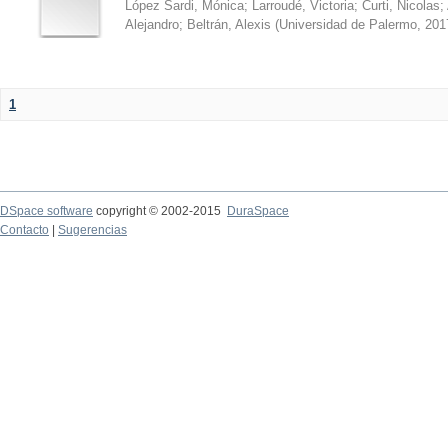
López Sardi, Mónica
;
Larroudé, Victoria
;
Curti, Nicolas
;
Alejandro
;
Beltrán, Alexis
(
Universidad de Palermo
,
201
1
DSpace software
copyright © 2002-2015
DuraSpace
Contacto
|
Sugerencias