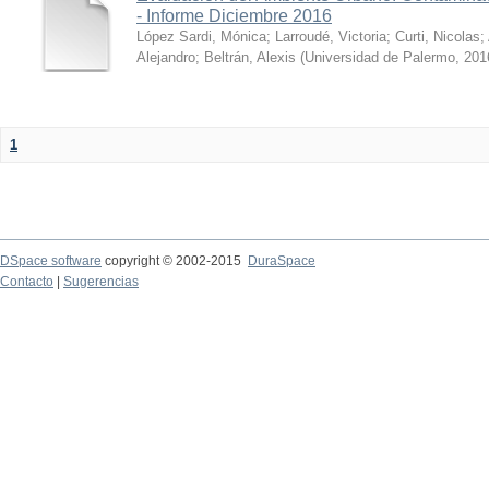
- Informe Diciembre 2016
López Sardi, Mónica
;
Larroudé, Victoria
;
Curti, Nicolas
;
Alejandro
;
Beltrán, Alexis
(
Universidad de Palermo
,
201
1
DSpace software
copyright © 2002-2015
DuraSpace
Contacto
|
Sugerencias