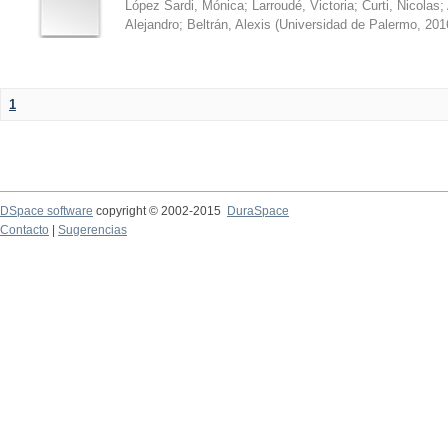
López Sardi, Mónica
;
Larroudé, Victoria
;
Curti, Nicolas
;
Alejandro
;
Beltrán, Alexis
(
Universidad de Palermo
,
201
1
DSpace software
copyright © 2002-2015
DuraSpace
Contacto
|
Sugerencias