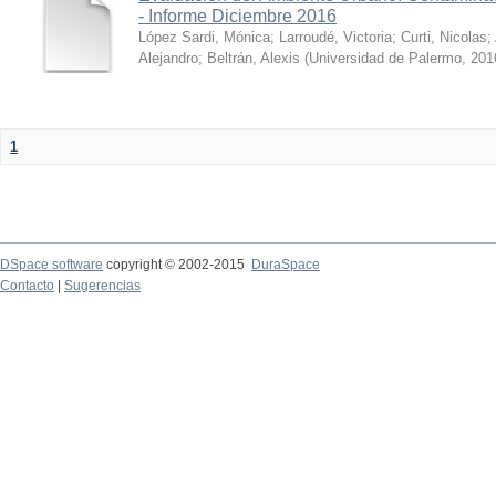
- Informe Diciembre 2016
López Sardi, Mónica
;
Larroudé, Victoria
;
Curti, Nicolas
;
Alejandro
;
Beltrán, Alexis
(
Universidad de Palermo
,
201
1
DSpace software
copyright © 2002-2015
DuraSpace
Contacto
|
Sugerencias