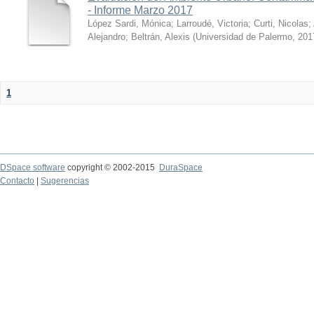
- Informe Marzo 2017
López Sardi, Mónica
;
Larroudé, Victoria
;
Curti, Nicolas
;
Alejandro
;
Beltrán, Alexis
(
Universidad de Palermo
,
201
1
DSpace software
copyright © 2002-2015
DuraSpace
Contacto
|
Sugerencias