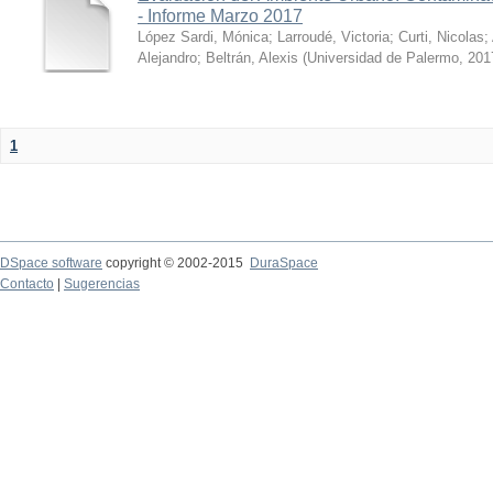
- Informe Marzo 2017
López Sardi, Mónica
;
Larroudé, Victoria
;
Curti, Nicolas
;
Alejandro
;
Beltrán, Alexis
(
Universidad de Palermo
,
201
1
DSpace software
copyright © 2002-2015
DuraSpace
Contacto
|
Sugerencias