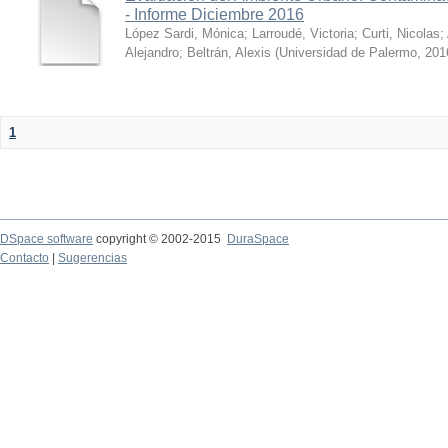
- Informe Diciembre 2016
López Sardi, Mónica
;
Larroudé, Victoria
;
Curti, Nicolas
;
Alejandro
;
Beltrán, Alexis
(
Universidad de Palermo
,
201
1
DSpace software
copyright © 2002-2015
DuraSpace
Contacto
|
Sugerencias