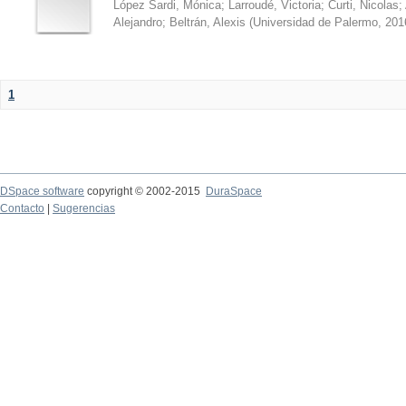
López Sardi, Mónica
;
Larroudé, Victoria
;
Curti, Nicolas
;
Alejandro
;
Beltrán, Alexis
(
Universidad de Palermo
,
201
1
DSpace software
copyright © 2002-2015
DuraSpace
Contacto
|
Sugerencias