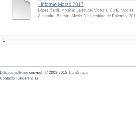
- Informe Marzo 2017
López Sardi, Mónica
;
Larroudé, Victoria
;
Curti, Nicolas
;
Alejandro
;
Beltrán, Alexis
(
Universidad de Palermo
,
201
1
DSpace software
copyright © 2002-2015
DuraSpace
Contacto
|
Sugerencias