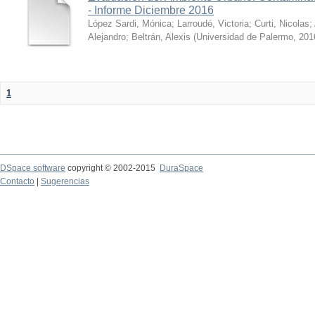
- Informe Diciembre 2016
López Sardi, Mónica
;
Larroudé, Victoria
;
Curti, Nicolas
;
Alejandro
;
Beltrán, Alexis
(
Universidad de Palermo
,
201
1
DSpace software
copyright © 2002-2015
DuraSpace
Contacto
|
Sugerencias