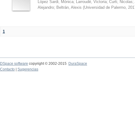
López Sardi, Mónica
;
Larroudé, Victoria
;
Curti, Nicolas
;
Alejandro
;
Beltrán, Alexis
(
Universidad de Palermo
,
201
1
DSpace software
copyright © 2002-2015
DuraSpace
Contacto
|
Sugerencias