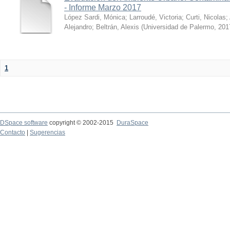
- Informe Marzo 2017
López Sardi, Mónica
;
Larroudé, Victoria
;
Curti, Nicolas
;
Alejandro
;
Beltrán, Alexis
(
Universidad de Palermo
,
201
1
DSpace software
copyright © 2002-2015
DuraSpace
Contacto
|
Sugerencias