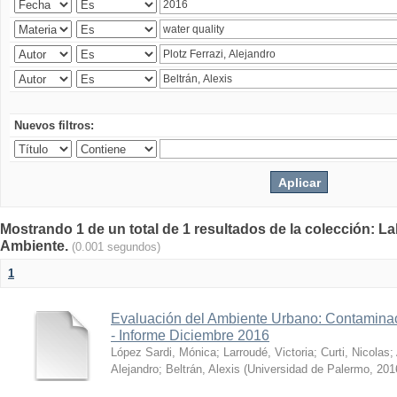
Nuevos filtros:
Mostrando 1 de un total de 1 resultados de la colección: La
Ambiente.
(0.001 segundos)
1
Evaluación del Ambiente Urbano: Contaminac
- Informe Diciembre 2016
López Sardi, Mónica
;
Larroudé, Victoria
;
Curti, Nicolas
;
Alejandro
;
Beltrán, Alexis
(
Universidad de Palermo
,
201