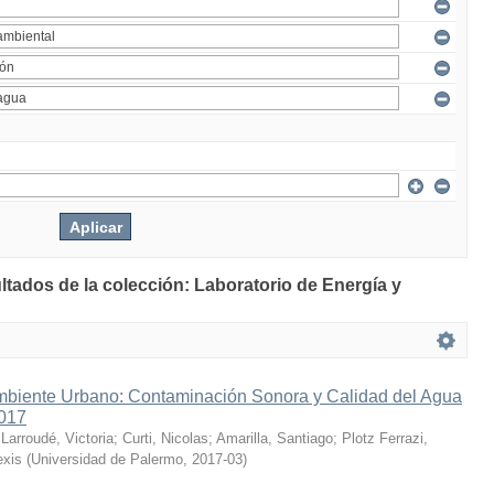
ltados de la colección: Laboratorio de Energía y
mbiente Urbano: Contaminación Sonora y Calidad del Agua
2017
;
Larroudé, Victoria
;
Curti, Nicolas
;
Amarilla, Santiago
;
Plotz Ferrazi,
exis
(
Universidad de Palermo
,
2017-03
)