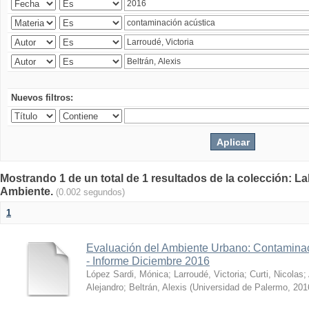
Nuevos filtros:
Mostrando 1 de un total de 1 resultados de la colección: La
Ambiente.
(0.002 segundos)
1
Evaluación del Ambiente Urbano: Contaminac
- Informe Diciembre 2016
López Sardi, Mónica
;
Larroudé, Victoria
;
Curti, Nicolas
;
Alejandro
;
Beltrán, Alexis
(
Universidad de Palermo
,
201